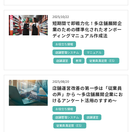
2025/10/22
短期間で即戦力化！多店舗展開企
業のための標準化されたオンボー
ディングマニュアル作成法
お役立ち情報
店舗管理システム
マニュアル
店舗運営
教育
従業員満足度（ES）
2025/08/20
店舗運営改善の第一歩は「従業員
の声」から ～多店舗展開企業にお
けるアンケート活用のすすめ～
お役立ち情報
店舗管理システム
店舗運営
従業員満足度（ES）