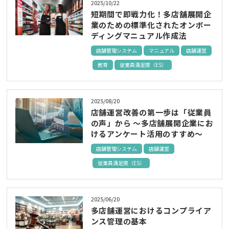
2025/10/22
短期間で即戦力化！多店舗展開企
業のための標準化されたオンボー
ディングマニュアル作成法
店舗管理システム
マニュアル
店舗運営
教育
従業員満足度（ES）
2025/08/20
店舗運営改善の第一歩は「従業員
の声」から ～多店舗展開企業にお
けるアンケート活用のすすめ～
店舗管理システム
店舗運営
従業員満足度（ES）
2025/06/20
多店舗運営におけるコンプライア
ンス管理の基本