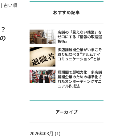
|
古い順
おすすめ記事
？
店舗の「見えない残業」を
の
ゼロにする『情報の取捨選
択術』
多店舗展開企業がいまこそ
取り組むべき“アルムナイ
コミュニケーション”とは
短期間で即戦力化！多店舗
展開企業のための標準化さ
れたオンボーディングマニ
ュアル作成法
アーカイブ
2026年03月 (1)