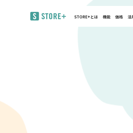
STORE+とは
機能
価格
活