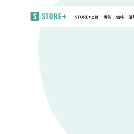
STORE+とは
機能
価格
活