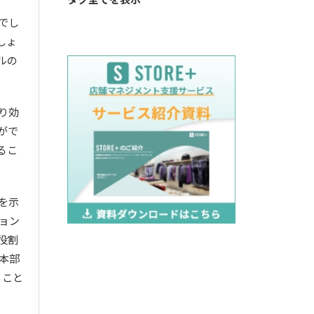
でし
しょ
ルの
り効
がで
るこ
を示
ョン
役割
本部
ること