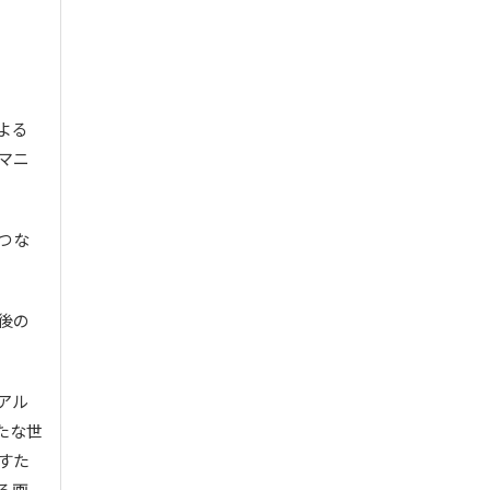
よる
マニ
つな
後の
アル
たな世
すた
る画