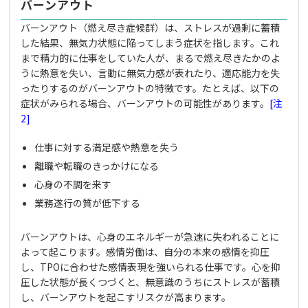
バーンアウト
バーンアウト（燃え尽き症候群）は、ストレスが過剰に蓄積
した結果、無気力状態に陥ってしまう症状を指します。これ
まで精力的に仕事をしていた人が、まるで燃え尽きたかのよ
うに熱意を失い、言動に無気力感が表れたり、適応能力を失
ったりするのがバーンアウトの特徴です。たとえば、以下の
症状がみられる場合、バーンアウトの可能性があります。
[注
2]
仕事に対する満足感や熱意を失う
離職や転職のきっかけになる
心身の不調を来す
業務遂行の質が低下する
バーンアウトは、心身のエネルギーが急速に失われることに
よって起こります。感情労働は、自分の本来の感情を抑圧
し、TPOに合わせた感情表現を強いられる仕事です。心を抑
圧した状態が長くつづくと、無意識のうちにストレスが蓄積
し、バーンアウトを起こすリスクが高まります。