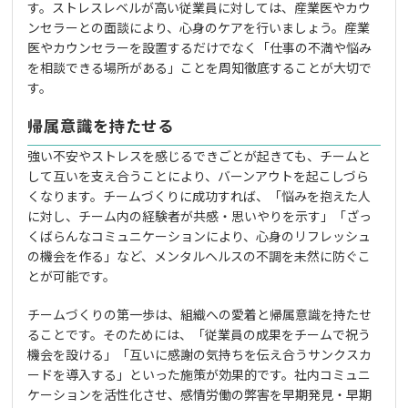
す。ストレスレベルが高い従業員に対しては、産業医やカウ
ンセラーとの面談により、心身のケアを行いましょう。産業
医やカウンセラーを設置するだけでなく「仕事の不満や悩み
を相談できる場所がある」ことを周知徹底することが大切で
す。
帰属意識を持たせる
強い不安やストレスを感じるできごとが起きても、チームと
して互いを支え合うことにより、バーンアウトを起こしづら
くなります。チームづくりに成功すれば、「悩みを抱えた人
に対し、チーム内の経験者が共感・思いやりを示す」「ざっ
くばらんなコミュニケーションにより、心身のリフレッシュ
の機会を作る」など、メンタルヘルスの不調を未然に防ぐこ
とが可能です。
チームづくりの第一歩は、組織への愛着と帰属意識を持たせ
ることです。そのためには、「従業員の成果をチームで祝う
機会を設ける」「互いに感謝の気持ちを伝え合うサンクスカ
ードを導入する」といった施策が効果的です。社内コミュニ
ケーションを活性化させ、感情労働の弊害を早期発見・早期