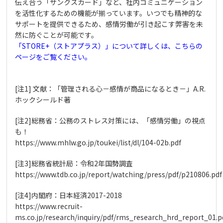
伝え合う「サンクスカード」など、社内コミュニケーション
を活性化するための機能が揃っています。いつでも精神的な
サポートを提供できるため、感情労働が引き起こす弊害を未
然に防ぐことが可能です。
「STORE+（ストアプラス）」について詳しくは、こちらの
ページをご覧ください。
[注1] 文献：「管理される心－感情が商品になるとき－」A.R.
ホックシールド著
[注2]
総務省：公務のストレス対策には、「感情労働」の視点
も！
https://www.mhlw.go.jp/toukei/list/dl/104-02b.pdf
[注3]総務省統計局：令和2年国勢調査
https://www.tdb.co.jp/report/watching/press/pdf/p210806.pdf
[注4]内閣府：日本経済2017-2018
https://www.recruit-
ms.co.jp/research/inquiry/pdf/rms_research_hrd_report_01.p