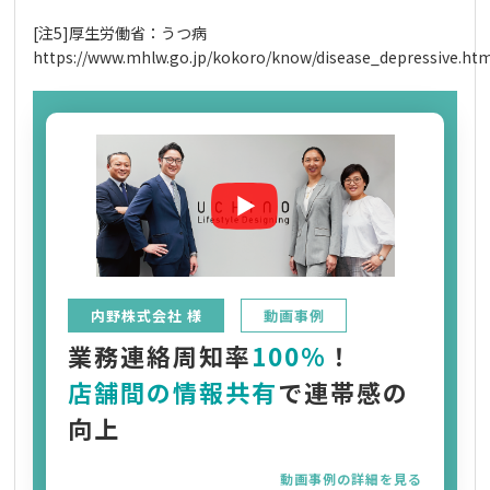
[注5]厚生労働省：うつ病
https://www.mhlw.go.jp/kokoro/know/disease_depressive.ht
内野株式会社 様
動画事例
業務連絡周知率
100%
！
店舗間の情報共有
で連帯感の
向上
動画事例の詳細を見る