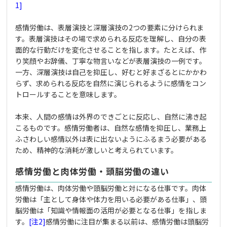
1]
感情労働は、表層演技と深層演技の2つの要素に分けられま
す。表層演技はその場で求められる反応を理解し、自分の表
面的な行動だけを変化させることを指します。たとえば、作
り笑顔やお辞儀、丁寧な物言いなどが表層演技の一例です。
一方、深層演技は自己を抑圧し、好むと好まざるとにかかわ
らず、求められる反応を自然に演じられるように感情をコン
トロールすることを意味します。
本来、人間の感情は外界のできごとに反応し、自然に沸き起
こるものです。感情労働者は、自然な感情を抑圧し、業務上
ふさわしい感情以外は表に出ないようにふるまう必要がある
ため、精神的な消耗が激しいと考えられています。
感情労働と肉体労働・頭脳労働の違い
感情労働は、肉体労働や頭脳労働と対になる仕事です。肉体
労働は「主として身体や体力を用いる必要がある仕事」、頭
脳労働は「知識や情報面の活用が必要となる仕事」を指しま
す。
[注2]
感情労働に注目が集まる以前は、感情労働は頭脳労